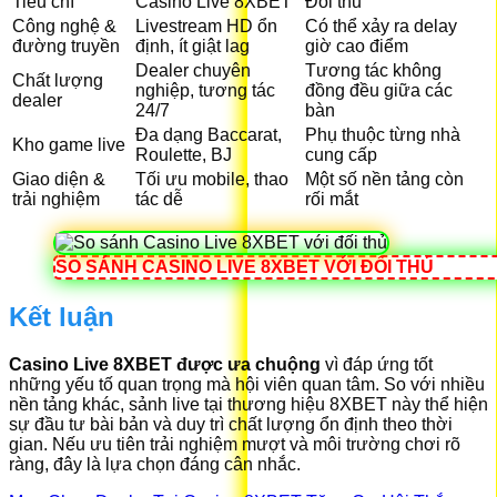
Tiêu chí
Casino Live 8XBET
Đối thủ
Công nghệ &
Livestream HD ổn
Có thể xảy ra delay
đường truyền
định, ít giật lag
giờ cao điểm
Dealer chuyên
Tương tác không
Chất lượng
nghiệp, tương tác
đồng đều giữa các
dealer
24/7
bàn
Đa dạng Baccarat,
Phụ thuộc từng nhà
Kho game live
Roulette, BJ
cung cấp
Giao diện &
Tối ưu mobile, thao
Một số nền tảng còn
trải nghiệm
tác dễ
rối mắt
SO SÁNH CASINO LIVE 8XBET VỚI ĐỐI THỦ
Kết luận
Casino Live 8XBET được ưa chuộng
vì đáp ứng tốt
những yếu tố quan trọng mà hội viên quan tâm. So với nhiều
nền tảng khác, sảnh live tại thương hiệu 8XBET này thể hiện
sự đầu tư bài bản và duy trì chất lượng ổn định theo thời
gian. Nếu ưu tiên trải nghiệm mượt và môi trường chơi rõ
ràng, đây là lựa chọn đáng cân nhắc.