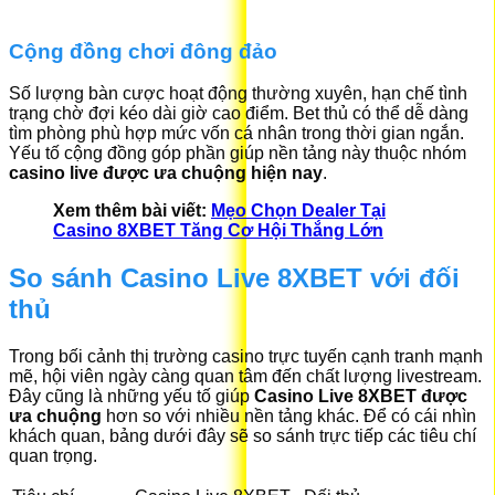
Cộng đồng chơi đông đảo
Số lượng bàn cược hoạt động thường xuyên, hạn chế tình
trạng chờ đợi kéo dài giờ cao điểm. Bet thủ có thể dễ dàng
tìm phòng phù hợp mức vốn cá nhân trong thời gian ngắn.
Yếu tố cộng đồng góp phần giúp nền tảng này thuộc nhóm
casino live được ưa chuộng hiện nay
.
Xem thêm bài viết:
Mẹo Chọn Dealer Tại
Casino 8XBET Tăng Cơ Hội Thắng Lớn
So sánh Casino Live 8XBET với đối
thủ
Trong bối cảnh thị trường casino trực tuyến cạnh tranh mạnh
mẽ, hội viên ngày càng quan tâm đến chất lượng livestream.
Đây cũng là những yếu tố giúp
Casino Live 8XBET được
ưa chuộng
hơn so với nhiều nền tảng khác. Để có cái nhìn
khách quan, bảng dưới đây sẽ so sánh trực tiếp các tiêu chí
quan trọng.