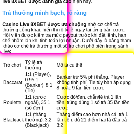
live 8XBET được đánh giá cao
hiện nay.
Trả thưởng minh bạch, rõ ràng
Casino Live 8XBET được ưa chuộng
nhờ cơ chế trả
thưởng công khai, hiển thị rõ tỷ lệ ngay tại từng bàn cược.
Hội viên được kiểm tra mức payout trước khi đặt lệnh, hạn
chế nhầm lẫn khi tính toán lợi nhuận. Dưới đây là bảng tham
khảo cơ chế trả thưởng một số trò chơi phổ biến trong sảnh
live:
Tỷ lệ trả
Trò chơi
Mô tả cụ thể
thưởng
1:1 (Player),
Banker trừ 5% phí thắng, Player
0.95:1
Baccarat
không tính phí, Tie tùy bàn áp dụng
(Banker), 8:1
8 hoặc 9 lần tiền cược
(Tie)
1:1 (cược
Cược đỏ/đen, chẵn/lẻ trả 1 lần
Roulette
ngoài), 35:1
tiền, trúng đúng 1 số trả 35 lần tiền
(số đơn)
cược
1:1 (thắng
Thắng điểm cao hơn nhà cái trả 1
Blackjack
thường), 3:2
lần tiền, đủ 21 điểm hai lá đầu trả
(Blackjack)
3:2