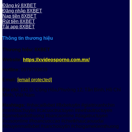
Đăng ký 8XBET
Đăng nhập 8XBET
Nạp tiền 8XBET
Rút tiền 8XBET
Tải app 8XBET
Thông tin thương hiệu
Thương hiệu:
8XBET
Website:
https://xvideosporno.com.mx/
Hotline:
0979793839
Email:
[email protected]
Địa chỉ:
141 Đ. Cộng Hòa,Phường 12, Tân Bình, Hồ Chí
Minh, Việt Nam
Hashtags:
#nhacai8xbet #8xbetuytin #giaitrixanhchin
#minhbachuytin #cacuoctructuyen #thethaotructuyen
#gamebaidoithuong #bancaonline #dagatructuyen
#xosoonline #hoancuoccao #chietkhaucaouudai
#khuyenmai8xbet #sanchoiuytin #choigamekiemthuong