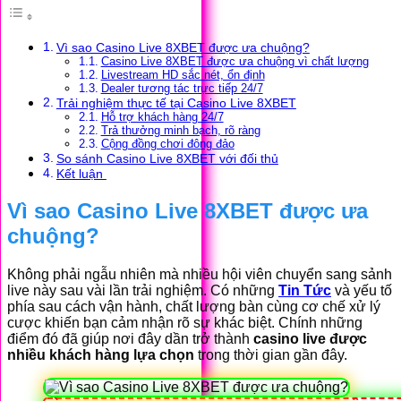
Vì sao Casino Live 8XBET được ưa chuộng?
Casino Live 8XBET được ưa chuộng vì chất lượng
Livestream HD sắc nét, ổn định
Dealer tương tác trực tiếp 24/7
Trải nghiệm thực tế tại Casino Live 8XBET
Hỗ trợ khách hàng 24/7
Trả thưởng minh bạch, rõ ràng
Cộng đồng chơi đông đảo
So sánh Casino Live 8XBET với đối thủ
Kết luận
Vì sao Casino Live 8XBET được ưa
chuộng?
Không phải ngẫu nhiên mà nhiều hội viên chuyển sang sảnh
live này sau vài lần trải nghiệm. Có những
Tin Tức
và yếu tố
phía sau cách vận hành, chất lượng bàn cùng cơ chế xử lý
cược khiến bạn cảm nhận rõ sự khác biệt. Chính những
điểm đó đã giúp nơi đây dần trở thành
casino live được
nhiều khách hàng lựa chọn
trong thời gian gần đây.