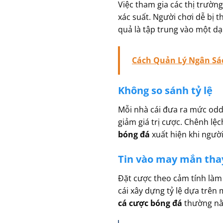
Việc tham gia các thị trường
xác suất. Người chơi dễ bị 
quả là tập trung vào một d
Cách Quản Lý Ngân Sác
Không so sánh tỷ lệ
Mỗi nhà cái đưa ra mức odd
giảm giá trị cược. Chênh lệ
bóng đá
xuất hiện khi người
Tin vào may mắn thay
Đặt cược theo cảm tính làm 
cái xây dựng tỷ lệ dựa trên
cá cược bóng đá
thường nằm