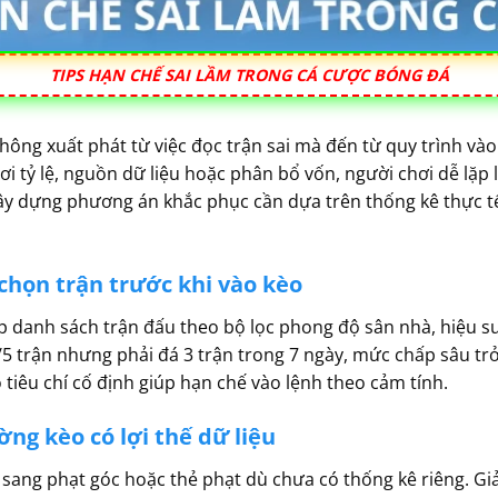
TIPS HẠN CHẾ SAI LẦM TRONG CÁ CƯỢC BÓNG ĐÁ
ông xuất phát từ việc đọc trận sai mà đến từ quy trình vào
i tỷ lệ, nguồn dữ liệu hoặc phân bổ vốn, người chơi dễ lặp 
ây dựng phương án khắc phục cần dựa trên thống kê thực tế 
chọn trận trước khi vào kèo
p danh sách trận đấu theo bộ lọc phong độ sân nhà, hiệu suất
4/5 trận nhưng phải đá 3 trận trong 7 ngày, mức chấp sâu t
o tiêu chí cố định giúp hạn chế vào lệnh theo cảm tính.
ờng kèo có lợi thế dữ liệu
 sang phạt góc hoặc thẻ phạt dù chưa có thống kê riêng. Gi