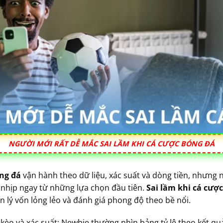
NGƯỜI MỚI RẤT DỄ MẮC SAI LẦM KHI CÁ CƯỢC BÓNG ĐÁ
ng đá
vận hành theo dữ liệu, xác suất và dòng tiền, nhưng 
 nhịp ngay từ những lựa chọn đầu tiên.
Sai lầm khi cá cượ
n lý vốn lỏng lẻo và đánh giá phong độ theo bề nổi.
 kèo và xác suất: Newbie thường nhìn bảng tỷ lệ theo kết q