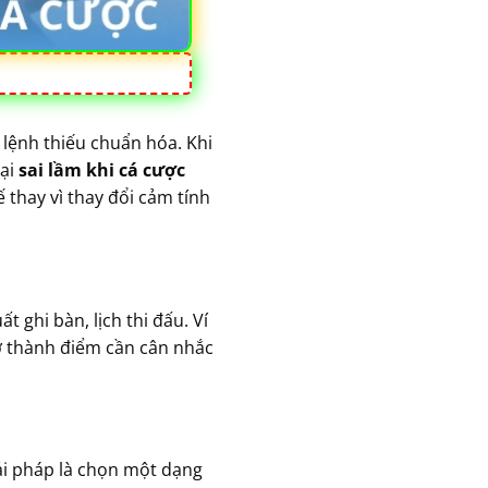
 lệnh thiếu chuẩn hóa. Khi
lại
sai lầm khi cá cược
thay vì thay đổi cảm tính
 ghi bàn, lịch thi đấu. Ví
rở thành điểm cần cân nhắc
ải pháp là chọn một dạng