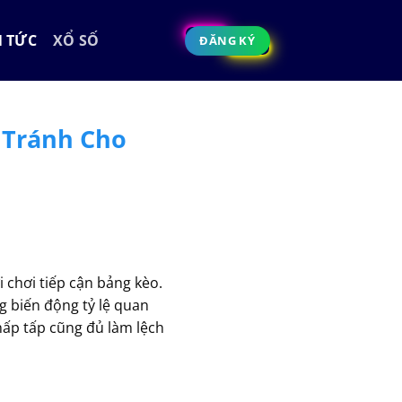
N TỨC
XỔ SỐ
ĐĂNG KÝ
 Tránh Cho
chơi tiếp cận bảng kèo.
 biến động tỷ lệ quan
 hấp tấp cũng đủ làm lệch