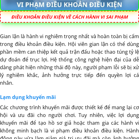
ĐIỀU KHOẢN ĐIỀU KIỆN VỀ CÁCH HÀNH VI SAI PHẠM
Gian lận là hành vi nghiêm trọng nhất và hoàn toàn bị cấm
trong điều khoản điều kiện. Hội viên gian lận có thể dùng
phần mềm can thiệp kết quả trận đấu hoặc thao túng tỷ lệ
dự đoán để trục lợi. Hệ thống công nghệ hiện đại của dễ
dàng phát hiện những thái độ này, người phạm lỗi sẽ bị xử
lý nghiêm khắc, ảnh hưởng trực tiếp đến quyền lợi cá
nhân.
Lạm dụng khuyến mãi
Các chương trình khuyến mãi được thiết kế để mang lại cơ
hội và ưu đãi cho người chơi. Tuy nhiên, việc lợi dụng
khuyến mãi để tạo hồ sơ giả hoặc tham gia các hành vi
không minh bạch là vi phạm điều khoản điều kiện. Hành
động này vừa làm giảm giá trị ưu đãi mà còn ảnh hưởng