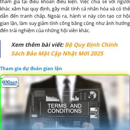
tham gia tại điều khoản điều kiện. Việc chia sẻ với người
khác xâm hại quy định, gây mất tính cá nhân hóa và có thể
dẫn đến tranh chấp. Ngoài ra, hành vi này còn tạo cơ hội
gian lận, làm suy giảm tính công bằng cũng như ảnh hưởng
đến trải nghiệm của những hội viên khác.
Xem thêm bài viết:
Bộ Quy Định Chính
Sách Bảo Mật Cập Nhật Mới 2025
Tham gia dự đoán gian lận