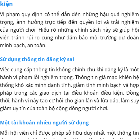
kiện
Vi phạm quy định có thể dẫn đến những hậu quả nghiêm
trọng, ảnh hưởng trực tiếp đến quyền lợi và trải nghiệm
của người chơi. Hiểu rõ những chính sách này sẽ giúp hội
viên tránh rủi ro cũng như đảm bảo môi trường dự đoán
minh bạch, an toàn.
Sử dụng thông tin đăng ký sai
Việc cung cấp thông tin không chính chủ khi đăng ký là một
hành vi phạm lỗi nghiêm trọng. Thông tin giả mạo khiến hệ
thống khó xác minh danh tính, giảm tính minh bạch và hợp
pháp trong các giao dịch tại điều khoản điều kiện. Đồng
thời, hành vi này tạo cơ hội cho gian lận và lừa đảo, làm suy
giảm uy tín của toàn bộ cộng đồng người chơi.
Một tài khoản nhiều người sử dụng
Mỗi hội viên chỉ được phép sở hữu duy nhất một thông tin