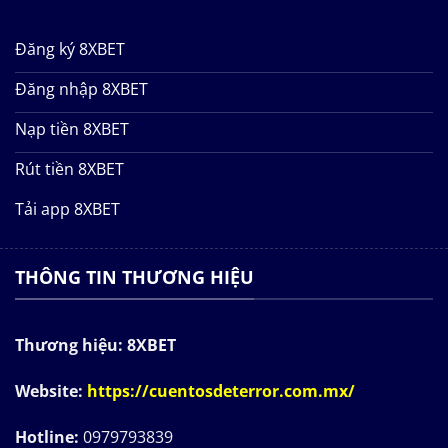
Đăng ký 8XBET
Đăng nhập 8XBET
Nạp tiền 8XBET
Rút tiền 8XBET
Tải app 8XBET
THÔNG TIN THƯƠNG HIỆU
Thương hiệu:
8XBET
Website:
https://cuentosdeterror.com.mx/
Hotline:
0979793839