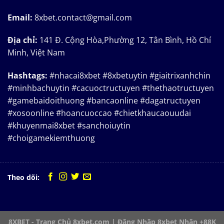
Email:
8xbet.contact@gmail.com
Địa chỉ:
141 Đ. Cộng Hòa,Phường 12, Tân Bình, Hồ Chí
Minh, Việt Nam
Hashtags:
#nhacai8xbet #8xbetuytin #giaitrixanhchin
#minhbachuytin #cacuoctructuyen #thethaotructuyen
#gamebaidoithuong #bancaonline #dagatructuyen
#xosoonline #hoancuoccao #chietkhaucaouudai
#khuyenmai8xbet #sanchoiuytin
#choigamekiemthuong
Theo dõi:
8XBET - Trang Chủ 8xbet.com | Đăng Nhập 8xbet Nhận +88K