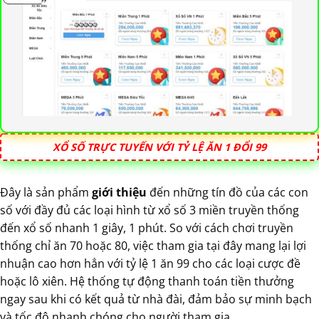
XỔ SỐ TRỰC TUYẾN VỚI TỶ LỆ ĂN 1 ĐỔI 99
Đây là sản phẩm
giới thiệu
đến những tín đồ của các con
số với đầy đủ các loại hình từ xổ số 3 miền truyền thống
đến xổ số nhanh 1 giây, 1 phút. So với cách chơi truyền
thống chỉ ăn 70 hoặc 80, việc tham gia tại đây mang lại lợi
nhuận cao hơn hẳn với tỷ lệ 1 ăn 99 cho các loại cược đề
hoặc lô xiên. Hệ thống tự động thanh toán tiền thưởng
ngay sau khi có kết quả từ nhà đài, đảm bảo sự minh bạch
và tốc độ nhanh chóng cho người tham gia.