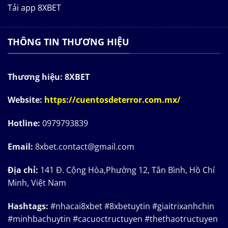
Tải app 8XBET
THÔNG TIN THƯƠNG HIỆU
Thương hiệu:
8XBET
Website:
https://cuentosdeterror.com.mx/
Hotline:
0979793839
Email:
8xbet.contact@gmail.com
Địa chỉ:
141 Đ. Cộng Hòa,Phường 12, Tân Bình, Hồ Chí
Minh, Việt Nam
Hashtags:
#nhacai8xbet #8xbetuytin #giaitrixanhchin
#minhbachuytin #cacuoctructuyen #thethaotructuyen