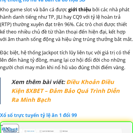
Kho game slot và bắn cá được
giới thiệu
bởi các nhà phát
hành danh tiếng như TP, JILI hay CQ9 với tỷ lệ hoàn trả
(RTP) thường xuyên đạt trên 96%. Các trò chơi được thiết
kế theo nhiều chủ đề từ thần thoại đến hiện đại, kết hợp
với âm thanh sống động và hiệu ứng trúng thưởng bắt mắt.
Đặc biệt, hệ thống Jackpot tích lũy liên tục với giá trị có thể
lên đến hàng tỷ đồng, mang lại cơ hội đổi đời cho những
người chơi may mắn khi nổ hũ vào đúng thời điểm vàng.
Xem thêm bài viết:
Điều Khoản Điều
Kiện 8XBET – Đảm Bảo Quá Trình Diễn
Ra Minh Bạch
Xổ số trực tuyến tỷ lệ ăn 1 đổi 99