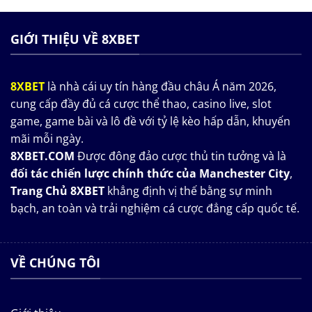
GIỚI THIỆU VỀ 8XBET
8XBET
là nhà cái uy tín hàng đầu châu Á năm 2026,
cung cấp đầy đủ cá cược thể thao, casino live, slot
game, game bài và lô đề với tỷ lệ kèo hấp dẫn, khuyến
mãi mỗi ngày.
8XBET.COM
Được đông đảo cược thủ tin tưởng và là
đối tác chiến lược chính thức của Manchester City
,
Trang Chủ 8XBET
khẳng định vị thế bằng sự minh
bạch, an toàn và trải nghiệm cá cược đẳng cấp quốc tế.
VỀ CHÚNG TÔI