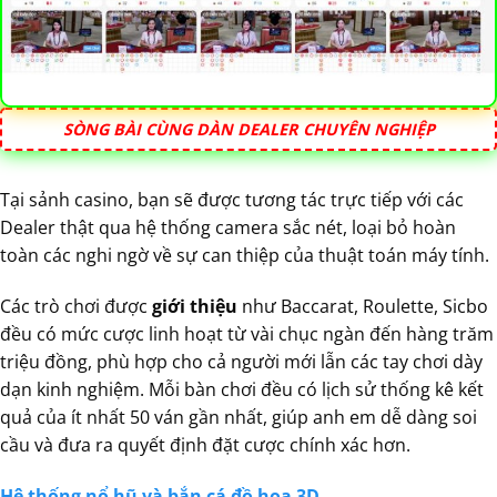
SÒNG BÀI CÙNG DÀN DEALER CHUYÊN NGHIỆP
Tại sảnh casino, bạn sẽ được tương tác trực tiếp với các
Dealer thật qua hệ thống camera sắc nét, loại bỏ hoàn
toàn các nghi ngờ về sự can thiệp của thuật toán máy tính.
Các trò chơi được
giới thiệu
như Baccarat, Roulette, Sicbo
đều có mức cược linh hoạt từ vài chục ngàn đến hàng trăm
triệu đồng, phù hợp cho cả người mới lẫn các tay chơi dày
dạn kinh nghiệm. Mỗi bàn chơi đều có lịch sử thống kê kết
quả của ít nhất 50 ván gần nhất, giúp anh em dễ dàng soi
cầu và đưa ra quyết định đặt cược chính xác hơn.
Hệ thống nổ hũ và bắn cá đồ họa 3D