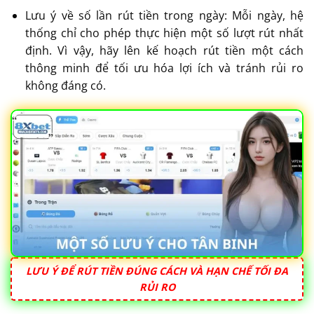
Lưu ý về số lần rút tiền trong ngày: Mỗi ngày, hệ
thống chỉ cho phép thực hiện một số lượt rút nhất
định. Vì vậy, hãy lên kế hoạch rút tiền một cách
thông minh để tối ưu hóa lợi ích và tránh rủi ro
không đáng có.
LƯU Ý ĐỂ RÚT TIỀN ĐÚNG CÁCH VÀ HẠN CHẾ TỐI ĐA
RỦI RO