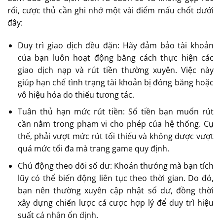
rối, cược thủ cần ghi nhớ một vài điểm mấu chốt dưới
đây:
Duy trì giao dịch đều đặn: Hãy đảm bảo tài khoản
của bạn luôn hoạt động bằng cách thực hiện các
giao dịch nạp và rút tiền thường xuyên. Việc này
giúp hạn chế tình trạng tài khoản bị đóng băng hoặc
vô hiệu hóa do thiếu tương tác.
Tuân thủ hạn mức rút tiền: Số tiền bạn muốn rút
cần nằm trong phạm vi cho phép của hệ thống. Cụ
thể, phải vượt mức rút tối thiểu và không được vượt
quá mức tối đa mà trang game quy định.
Chủ động theo dõi số dư: Khoản thưởng mà bạn tích
lũy có thể biến động liên tục theo thời gian. Do đó,
bạn nên thường xuyên cập nhật số dư, đồng thời
xây dựng chiến lược cá cược hợp lý để duy trì hiệu
suất cá nhân ổn định.