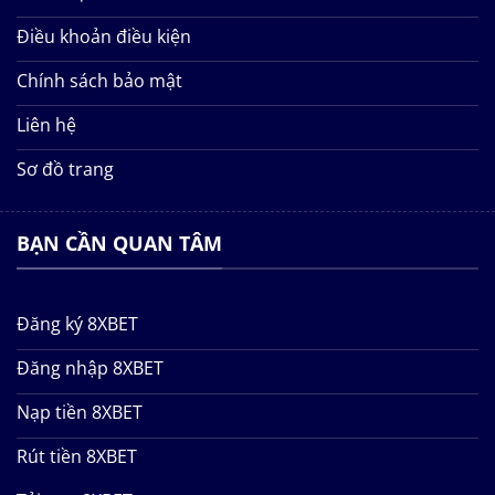
Điều khoản điều kiện
Chính sách bảo mật
Liên hệ
Sơ đồ trang
BẠN CẦN QUAN TÂM
Đăng ký 8XBET
Đăng nhập 8XBET
Nạp tiền 8XBET
Rút tiền 8XBET