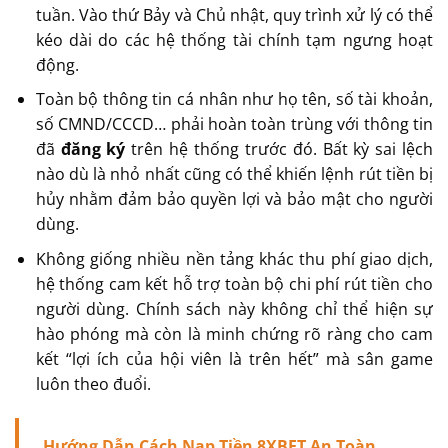
tuần. Vào thứ Bảy và Chủ nhật, quy trình xử lý có thể
kéo dài do các hệ thống tài chính tạm ngưng hoạt
động.
Toàn bộ thông tin cá nhân như họ tên, số tài khoản,
số CMND/CCCD… phải hoàn toàn trùng với thông tin
đã
đăng ký
trên hệ thống trước đó. Bất kỳ sai lệch
nào dù là nhỏ nhất cũng có thể khiến lệnh rút tiền bị
hủy nhằm đảm bảo quyền lợi và bảo mật cho người
dùng.
Không giống nhiều nền tảng khác thu phí giao dịch,
hệ thống cam kết hỗ trợ toàn bộ chi phí rút tiền cho
người dùng. Chính sách này không chỉ thể hiện sự
hào phóng mà còn là minh chứng rõ ràng cho cam
kết “lợi ích của hội viên là trên hết” mà sân game
luôn theo đuổi.
Hướng Dẫn Cách Nạp Tiền 8XBET An Toàn,