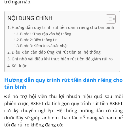
trở ngại nào.
NỘI DUNG CHÍNH
Hướng dẫn quy trình rút tiền dành riêng cho tân binh
Bước 1: Truy cập vào hệ thống
Bước 2: Điền thông tin
Bước 3: Kiểm tra và xác nhận
Điều kiện cần đáp ứng khi rút tiền tại hệ thống
Ghi nhớ vài điều khi thực hiện rút tiền để giảm rủi ro
Kết luận
Hướng dẫn quy trình rút tiền dành riêng cho
tân binh
Để hỗ trợ hội viên thu lợi nhuận hiệu quả sau mỗi
phiên cược, 8XBET đã tinh gọn quy trình rút tiền 8XBET
cực kỳ chuyên nghiệp. Hệ thống hướng dẫn rõ ràng
dưới đây sẽ giúp anh em thao tác dễ dàng và hạn chế
tối đa rủi ro không đáng có: