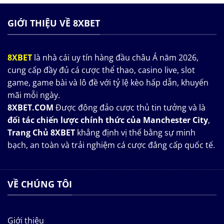
GIỚI THIỆU VỀ 8XBET
8XBET
là nhà cái uy tín hàng đầu châu Á năm 2026,
cung cấp đầy đủ cá cược thể thao, casino live, slot
game, game bài và lô đề với tỷ lệ kèo hấp dẫn, khuyến
mãi mỗi ngày.
8XBET.COM
Được đông đảo cược thủ tin tưởng và là
đối tác chiến lược chính thức của Manchester City
,
Trang Chủ 8XBET
khẳng định vị thế bằng sự minh
bạch, an toàn và trải nghiệm cá cược đẳng cấp quốc tế.
VỀ CHÚNG TÔI
Giới thiệu