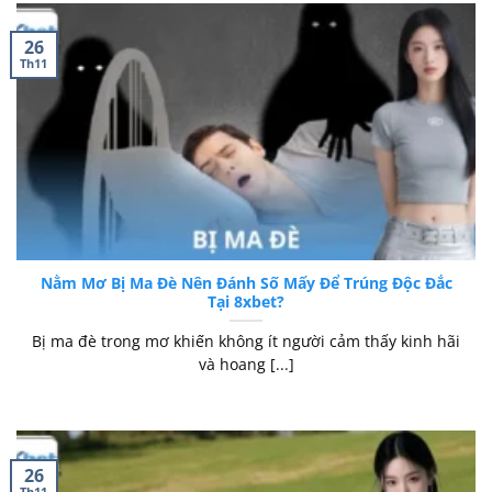
26
Th11
Nằm Mơ Bị Ma Đè Nên Đánh Số Mấy Để Trúng Độc Đắc
Tại 8xbet?
Bị ma đè trong mơ khiến không ít người cảm thấy kinh hãi
và hoang [...]
26
Th11