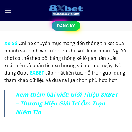
Chuyển
đến
nội
dung
ĐĂNG KÝ
Xổ Số
Online chuyên mục mang đến thông tin kết quả
nhanh và chính xác từ nhiều khu vực khác nhau. Người
chơi có thể theo dõi bảng thống kê lô gan, tần suất
xuất hiện và phân tích xu hướng số hot mỗi ngày. Nội
dung được
8XBET
cập nhật liên tục, hỗ trợ người dùng
tham khảo dữ liệu và đưa ra lựa chọn phù hợp hơn.
Xem thêm bài viết:
Giới Thiệu 8XBET
– Thương Hiệu Giải Trí Ôm Trọn
Niềm Tin