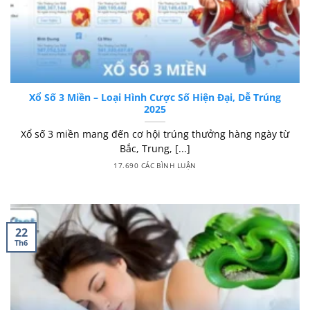
Xổ Số 3 Miền – Loại Hình Cược Số Hiện Đại, Dễ Trúng
2025
Xổ số 3 miền mang đến cơ hội trúng thưởng hàng ngày từ
Bắc, Trung, [...]
17.690 CÁC BÌNH LUẬN
22
Th6