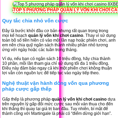
TOP 5 PHƯƠNG PHÁP QUẢN LÝ VỐN KHI CHƠI CA
Quy tắc chia nhỏ vốn cược
Đây là bước khởi đầu cơ bản nhưng rất quan trọng trong
mọi kế hoạch
quản lý vốn khi chơi casino
. Thay vì sử dụng
toàn bộ số tiền hiện có vào một lần nạp hoặc phiên chơi, anh
em nên chia quỹ ngân sách thành nhiều phần nhỏ tương
ứng với ngày hoặc các tuần trong tháng.
Ví dụ, nếu bạn có ngân sách 10 triệu đồng, hãy chia thành
10 phần, mỗi lần tham gia chỉ sử dụng tối đa 1 triệu đồng.
Điều này đảm bảo ngay cả khi một phiên chơi không thuận
lợi vẫn còn nguồn lực để tiếp tục vào ngày tiếp theo.
Nghệ thuật vận hành dòng vốn qua phương
pháp cược gấp thếp
Gấp thếp là phương pháp
quản lý vốn khi chơi casino
dựa
trên nguyên lý gấp đôi mức cược sau mỗi ván thua cho đến
khi thắng thì quay lại giá trị ban đầu. Tuy nhiên, bí mật để
thành công với Martingale là phải có “điểm dừng giới hạn”.