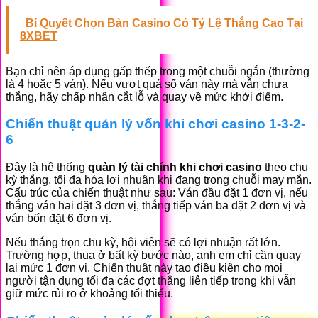
Bí Quyết Chọn Bàn Casino Có Tỷ Lệ Thắng Cao Tại
8XBET
Bạn chỉ nên áp dụng gấp thếp trong một chuỗi ngắn (thường
là 4 hoặc 5 ván). Nếu vượt quá số ván này mà vẫn chưa
thắng, hãy chấp nhận cắt lỗ và quay về mức khởi điểm.
Chiến thuật quản lý vốn khi chơi casino 1-3-2-
6
Đây là hệ thống
quản lý tài chính khi chơi casino
theo chu
kỳ thắng, tối đa hóa lợi nhuận khi đang trong chuỗi may mắn.
Cấu trúc của chiến thuật như sau: Ván đầu đặt 1 đơn vị, nếu
thắng ván hai đặt 3 đơn vị, thắng tiếp ván ba đặt 2 đơn vị và
ván bốn đặt 6 đơn vị.
Nếu thắng trọn chu kỳ, hội viên sẽ có lợi nhuận rất lớn.
Trường hợp, thua ở bất kỳ bước nào, anh em chỉ cần quay
lại mức 1 đơn vị. Chiến thuật này tạo điều kiện cho mọi
người tận dụng tối đa các đợt thắng liên tiếp trong khi vẫn
giữ mức rủi ro ở khoảng tối thiểu.