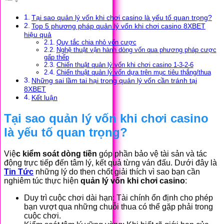
Tại sao quản lý vốn khi chơi casino là yếu tố quan trọng?
Top 5 phương pháp quản lý vốn khi chơi casino 8XBET
hiệu quả
Quy tắc chia nhỏ vốn cược
Nghệ thuật vận hành dòng vốn qua phương pháp cược
gấp thếp
Chiến thuật quản lý vốn khi chơi casino 1-3-2-6
Chiến thuật quản lý vốn dựa trên mục tiêu thắng/thua
Những sai lầm tai hại trong quản lý vốn cần tránh tại
8XBET
Kết luận
Tại sao quản lý vốn khi chơi casino
là yếu tố quan trọng?
Việ
c kiểm soát dòng tiền
góp phần bảo vệ tài sản và tác
động trực tiếp đến tâm lý, kết quả từng ván đấu. Dưới đây là
Tin Tức
những lý do then chốt giải thích vì sao bạn cần
nghiêm túc thực hiện
quản lý vốn khi chơi casino
:
Duy trì cuộc chơi dài hạn: Tài chính ổn định cho phép
bạn vượt qua những chuỗi thua có thể gặp phải trong
cuộc chơi.