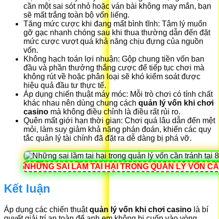
cần một sai sót nhỏ hoặc ván bài không may mắn, bạn
sẽ mất trắng toàn bộ vốn liếng.
Tăng mức cược khi đang mất bình tĩnh: Tâm lý muốn
gỡ gạc nhanh chóng sau khi thua thường dẫn đến đặt
mức cược vượt quá khả năng chịu đựng của nguồn
vốn.
Không hạch toán lợi nhuận: Gộp chung tiền vốn ban
đầu và phần thưởng thắng cược để tiếp tục chơi mà
không rút về hoặc phân loại sẽ khó kiểm soát được
hiệu quả đầu tư thực tế.
Áp dụng chiến thuật máy móc: Mỗi trò chơi có tính chất
khác nhau nên dùng chung cách
quản lý vốn khi chơi
casino
mà không điều chỉnh là điều rất rủi ro.
Quên mất giới hạn thời gian: Chơi quá lâu dẫn đến mệt
mỏi, làm suy giảm khả năng phán đoán, khiến các quy
tắc quản lý tài chính đã đặt ra dễ dàng bị phá vỡ.
NHỮNG SAI LẦM TAI HẠI TRONG QUẢN LÝ VỐN CẦ
Kết luận
Áp dụng các chiến thuật
quản lý vốn khi chơi casino
là bí
quyết giải trí an toàn để anh em không bị cuốn vào vòng