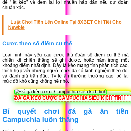
để “lật kèo” và đem lại lợi nhuận hấp dẫn nếu dự đoán
chuẩn xác.
Luật Chơi Tiến Lên Online Tại 8XBET Chi Tiết Cho
Newbie
Cược theo số điểm cụ thể
Loại hình này yêu cầu cược thủ đoán số điểm cụ thể mà
chiến kê chiến thắng sẽ ghi được, hoặc nằm trong một
khoảng điểm nhất định. Đây là kèo mang tính phân tích cao,
thích hợp với những người chơi đã có kinh nghiệm theo dõi
và đánh giá trận đấu. Tỷ lệ ăn thưởng thường cao, bù lại
mức độ khó cũng không hề nhỏ.
ĐÁ GÀ KÈO CƯỢC CAMPUCHIA SIÊU KỊCH TÍNH
Bí quyết chơi đá gà ăn tiền
Campuchia luôn thắng