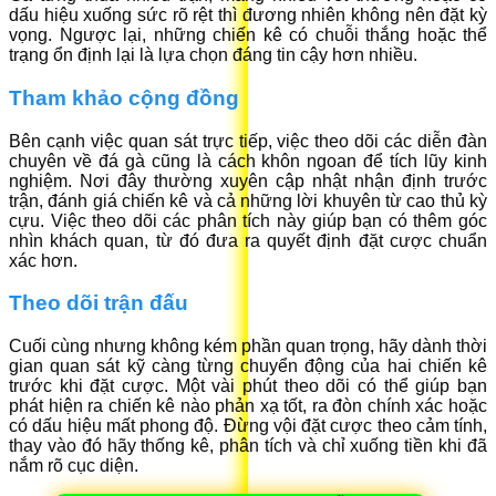
dấu hiệu xuống sức rõ rệt thì đương nhiên không nên đặt kỳ
vọng. Ngược lại, những chiến kê có chuỗi thắng hoặc thể
trạng ổn định lại là lựa chọn đáng tin cậy hơn nhiều.
Tham khảo cộng đồng
Bên cạnh việc quan sát trực tiếp, việc theo dõi các diễn đàn
chuyên về đá gà cũng là cách khôn ngoan để tích lũy kinh
nghiệm. Nơi đây thường xuyên cập nhật nhận định trước
trận, đánh giá chiến kê và cả những lời khuyên từ cao thủ kỳ
cựu. Việc theo dõi các phân tích này giúp bạn có thêm góc
nhìn khách quan, từ đó đưa ra quyết định đặt cược chuẩn
xác hơn.
Theo dõi trận đấu
Cuối cùng nhưng không kém phần quan trọng, hãy dành thời
gian quan sát kỹ càng từng chuyển động của hai chiến kê
trước khi đặt cược. Một vài phút theo dõi có thể giúp bạn
phát hiện ra chiến kê nào phản xạ tốt, ra đòn chính xác hoặc
có dấu hiệu mất phong độ. Đừng vội đặt cược theo cảm tính,
thay vào đó hãy thống kê, phân tích và chỉ xuống tiền khi đã
nắm rõ cục diện.